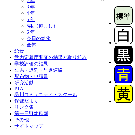
2 年
3 年
4 年
5 年
5組（仲よし）
6 年
今日の給食
全体
給食
学力定着度調査の結果と取り組み
学校評価の結果
欠席・遅刻・早退連絡
配布物・申請書
研究活動
PTA
品川コミュニティ・スクール
保健だより
リンク集
第一日野幼稚園
その他
サイトマップ