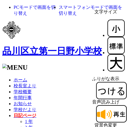
PCモードで画面を切
スマートフォンモードで画面を
文字サイズ
り替え
切り替え
品川区立第一日野小学校
ふりがな表示
ホーム
校長室より
学校概要
年間行事
音声読み上げ
お知らせ
学校だより
日記ページ
1 年
背景色変更