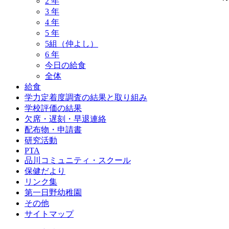
2 年
3 年
4 年
5 年
5組（仲よし）
6 年
今日の給食
全体
給食
学力定着度調査の結果と取り組み
学校評価の結果
欠席・遅刻・早退連絡
配布物・申請書
研究活動
PTA
品川コミュニティ・スクール
保健だより
リンク集
第一日野幼稚園
その他
サイトマップ