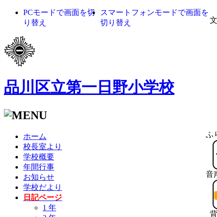
PCモードで画面を切
スマートフォンモードで画面を
り替え
切り替え
品川区立第一日野小学校
ふ
ホーム
校長室より
学校概要
年間行事
音
お知らせ
学校だより
日記ページ
1 年