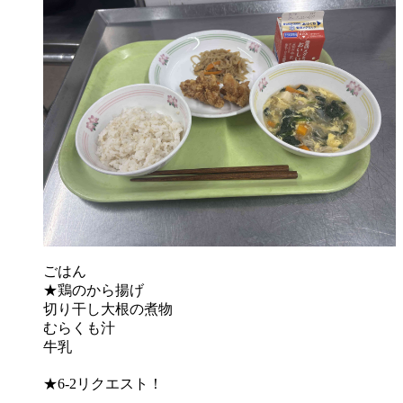
ごはん
★鶏のから揚げ
切り干し大根の煮物
むらくも汁
牛乳
★6-2リクエスト！