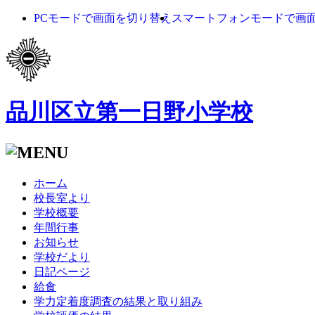
PCモードで画面を切り替え
スマートフォンモードで画
品川区立第一日野小学校
ホーム
校長室より
学校概要
年間行事
お知らせ
学校だより
日記ページ
給食
学力定着度調査の結果と取り組み