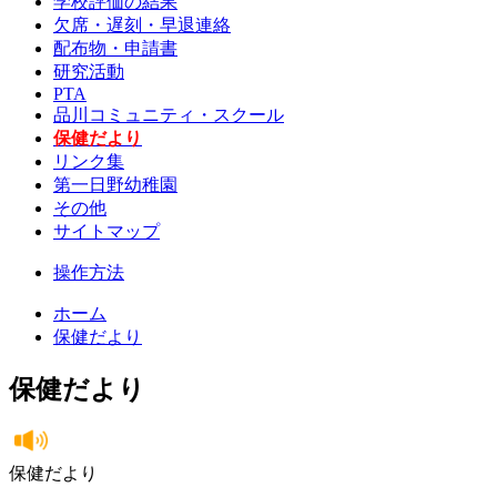
学校評価の結果
欠席・遅刻・早退連絡
配布物・申請書
研究活動
PTA
品川コミュニティ・スクール
保健だより
リンク集
第一日野幼稚園
その他
サイトマップ
操作方法
ホーム
保健だより
保健だより
保健だより