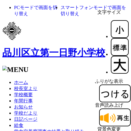
PCモードで画面を切
スマートフォンモードで画面を
文字サイズ
り替え
切り替え
品川区立第一日野小学校
ふりがな表示
ホーム
校長室より
学校概要
年間行事
音声読み上げ
お知らせ
学校だより
日記ページ
給食
背景色変更