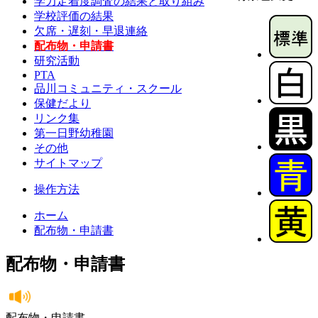
学力定着度調査の結果と取り組み
学校評価の結果
欠席・遅刻・早退連絡
配布物・申請書
研究活動
PTA
品川コミュニティ・スクール
保健だより
リンク集
第一日野幼稚園
その他
サイトマップ
操作方法
ホーム
配布物・申請書
配布物・申請書
配布物・申請書