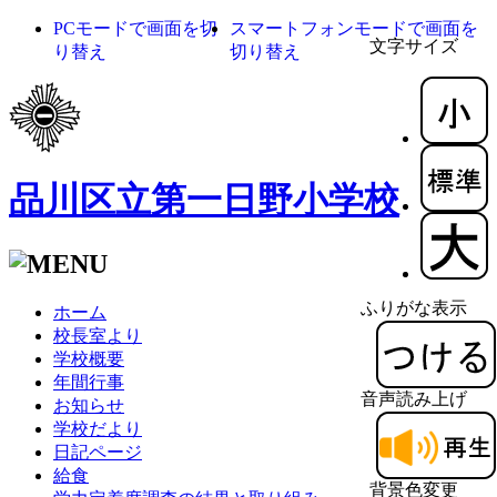
PCモードで画面を切
スマートフォンモードで画面を
文字サイズ
り替え
切り替え
品川区立第一日野小学校
ふりがな表示
ホーム
校長室より
学校概要
年間行事
音声読み上げ
お知らせ
学校だより
日記ページ
給食
背景色変更