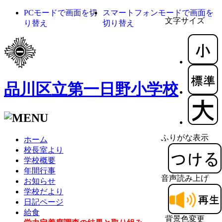
PCモードで画面を切
スマートフォンモードで画面を
文字サイズ
り替え
切り替え
品川区立第一日野小学校
ふりがな表示
ホーム
校長室より
学校概要
年間行事
音声読み上げ
お知らせ
学校だより
日記ページ
給食
背景色変更